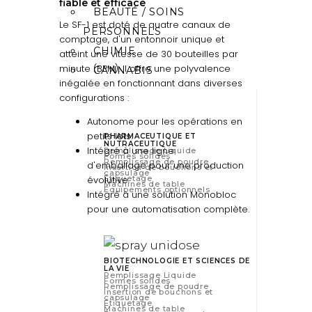
fiable et efficace
BEAUTÉ / SOINS
Le SF-1 est doté de quatre canaux de
PERSONNELS
comptage, d'un entonnoir unique et
CHIMIE
atteint une vitesse de 30 bouteilles par
minute (BPM). Il offre une polyvalence
CANNABIS
inégalée en fonctionnant dans diverses
configurations :
Autonome pour les opérations en
petits lots.
PHARMACEUTIQUE ET
NUTRACEUTIQUE
Intégré à une ligne
Remplissage Liquide
Formes solides
Remplissage de poudre
d'emballage pour une production
Insertion de bouchons et
capsulage
évolutive.
Étiquetage
Machines de table
Équipements optionnels
Intégré à une solution Monobloc
pour une automatisation complète.
BIOTECHNOLOGIE ET SCIENCES DE
LA VIE
Remplissage Liquide
Formes solides
Remplissage de poudre
Insertion de bouchons et
capsulage
Étiquetage
Machines de table