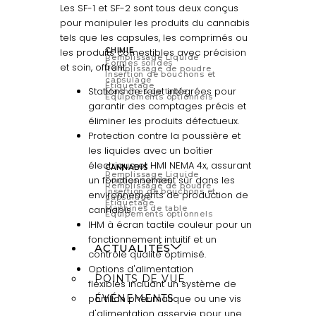
Les SF-1 et SF-2 sont tous deux conçus
pour manipuler les produits du cannabis
tels que les capsules, les comprimés ou
les produits comestibles avec précision
CHIMIE
Remplissage Liquide
Formes solides
et soin, offrant :
Remplissage de poudre
Insertion de bouchons et
capsulage
Étiquetage
Stations de rejet intégrées pour
Machines de table
Équipements optionnels
garantir des comptages précis et
éliminer les produits défectueux.
Protection contre la poussière et
les liquides avec un boîtier
électrique et HMI NEMA 4x, assurant
CANNABIS
Remplissage Liquide
un fonctionnement sûr dans les
Formes solides
Remplissage de poudre
Insertion de bouchons et
environnements de production de
capsulage
Étiquetage
cannabis.
Machines de table
Équipements optionnels
IHM à écran tactile couleur pour un
fonctionnement intuitif et un
ACTUALITÉS
contrôle qualité optimisé.
Options d'alimentation
POINTS DE VUE
flexibles incluant un système de
portillon pneumatique ou une vis
ÉVÉNEMENTS
d'alimentation asservie pour une