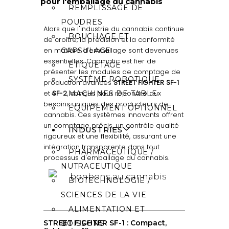
pour l'emballage du cannabis
REMPLISSAGE DE
POUDRES
Alors que l'industrie du cannabis continue
BOUCHAGE ET
de croître, la précision et la conformité
en matière d'emballage sont devenues
CAPSULAGE
essentielles. Capmatic est fier de
ÉTIQUETAGE
présenter les modules de comptage de
SYSTÈME ROBOTIQUE
production avancés
STREET FIGHTER SF-1
et
SF-2
, conçus pour répondre aux
MACHINES DE TABLE
besoins uniques des producteurs de
ÉQUIPEMENT OPTIONNEL
cannabis. Ces systèmes innovants offrent
un comptage précis, un contrôle qualité
INDUSTRIES
rigoureux et une flexibilité, assurant une
intégration transparente dans tout
PHARMACEUTIQUE /
processus d'emballage du cannabis.
NUTRACEUTIQUE
BIOTECHNOLOGIE /
SCIENCES DE LA VIE
ALIMENTATION ET
STREET FIGHTER SF-1 : Compact,
BOISSONS