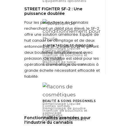
Équipements optionnels
STREET FIGHTER SF-2 : Une
puissance doublée
Pour les producteurs de cannabis
recherchant un débit plus élevé, le SF-2
offre une solution améliorée. Équipé de
huit canaux de comptage et de deux
entonnoirs, le SF-2 traite 60 BPM, gérant
ALIMENTATION ET BOISSONS
Remplissage Liquide
Formes solides
deux bouteilles simultanément avec
Remplissage de poudre
Insertion de bouchons et
capsulage
précision. Ce modèle est idéal pour les
Étiquetage
Machines de table
opérations d'emballage du cannabis à
Équipements optionnels
grande échelle nécessitant efficacité et
fiabilité.
BEAUTÉ & SOINS PERSONNELS
Remplissage Liquide
Formes solides
Remplissage de poudre
Insertion de bouchons et
capsulage
Étiquetage
Fonctionnalités avancées pour
Machines de table
Équipements optionnels
l'industrie du cannabis