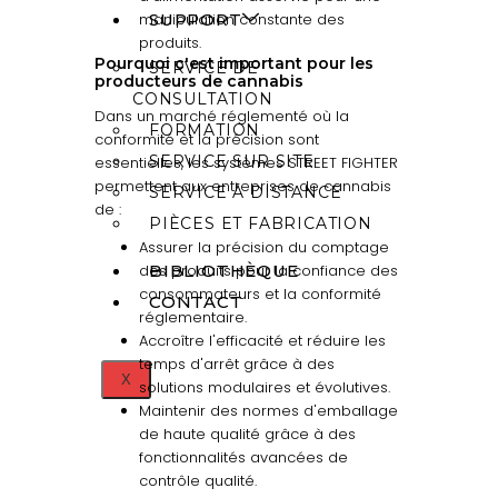
manipulation constante des
SUPPORT
produits.
Pourquoi c'est important pour les
SERVICE DE
producteurs de cannabis
CONSULTATION
Dans un marché réglementé où la
FORMATION
conformité et la précision sont
SERVICE SUR SITE
essentielles, les systèmes STREET FIGHTER
permettent aux entreprises de cannabis
SERVICE À DISTANCE
de :
PIÈCES ET FABRICATION
Assurer la précision du comptage
des produits pour la confiance des
BIBLIOTHÈQUE
consommateurs et la conformité
CONTACT
réglementaire.
Accroître l'efficacité et réduire les
temps d'arrêt grâce à des
X
solutions modulaires et évolutives.
Maintenir des normes d'emballage
de haute qualité grâce à des
fonctionnalités avancées de
contrôle qualité.