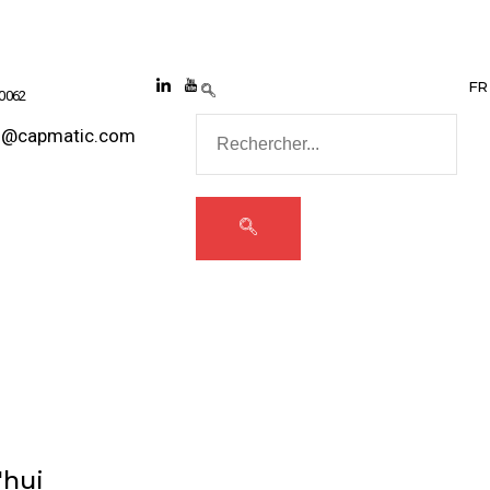
FR
 0062
s@capmatic.com
'hui