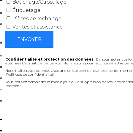
Bouchage/Capsulage
Étiquetage
POINTS DE VUE
Pièces de rechange
ÉVÉNEMENTS
Ventes et assistance
ENVOYER
SUPPORT
SERVICE DE CONSULTATION
Confidentialité et protection des données :
En soumettant ce for
autorisez Capmatic à traiter vos informations pour répondre à votre dem
FORMATION
Nous traitons vos données avec une stricte confidentialité et conformémen
[Politique de confidentialité].
SERVICE SUR SITE
Vous pouvez demander la mise à jour ou la suppression de vos informatio
moment.
SERVICE À DISTANCE
PIÈCES ET FABRICATION
BIBLIOTHÈQUE
CONTACT