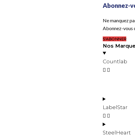
Abonnez-vo
Ne manquez pas 
Abonnez-vous dè
S'ABONNER
Nos Marques
Countlab
LabelStar
SteelHeart