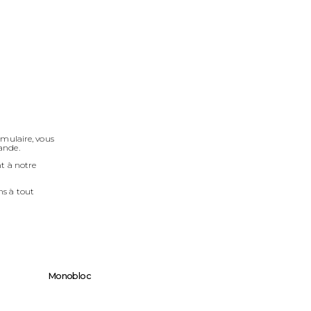
mulaire, vous
ande.
t à notre
ns à tout
Monobloc