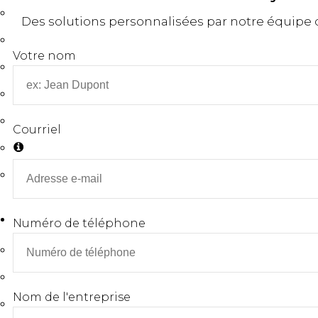
DOSAGE DE SOLIDES
Des solutions personnalisées par notre équipe d
REMPLISSAGE DE POUDRES
Votre nom
BOUCHAGE ET CAPSULAGE
ÉTIQUETAGE
SYSTÈME ROBOTIQUE
Courriel
MACHINES DE TABLE
ÉQUIPEMENT OPTIONNEL
INDUSTRIES
Numéro de téléphone
PHARMACEUTIQUE / NUTRACEUTIQUE
BIOTECHNOLOGIE / SCIENCES DE LA VIE
Nom de l'entreprise
ALIMENTATION ET BOISSONS