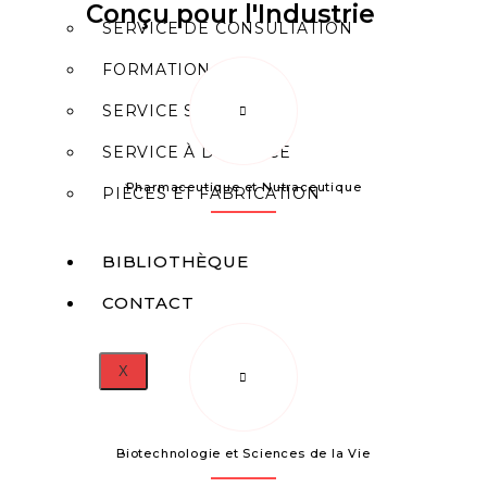
Conçu pour l'Industrie
SERVICE DE CONSULTATION
FORMATION
SERVICE SUR SITE
SERVICE À DISTANCE
Pharmaceutique et Nutraceutique
PIÈCES ET FABRICATION
BIBLIOTHÈQUE
CONTACT
X
Biotechnologie et Sciences de la Vie