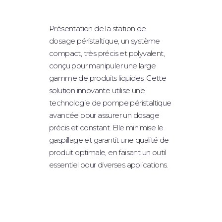
REMPLISSAGE DE POUDRES
Présentation de la station de
BOUCHAGE ET CAPSULAGE
dosage péristaltique, un système
ÉTIQUETAGE
compact, très précis et polyvalent,
conçu pour manipuler une large
SYSTÈME ROBOTIQUE
gamme de produits liquides. Cette
MACHINES DE TABLE
solution innovante utilise une
technologie de pompe péristaltique
ÉQUIPEMENT OPTIONNEL
avancée pour assurer un dosage
précis et constant. Elle minimise le
INDUSTRIES
gaspillage et garantit une qualité de
produit optimale, en faisant un outil
PHARMACEUTIQUE /
essentiel pour diverses applications.
NUTRACEUTIQUE
BIOTECHNOLOGIE / SCIENCES
DE LA VIE