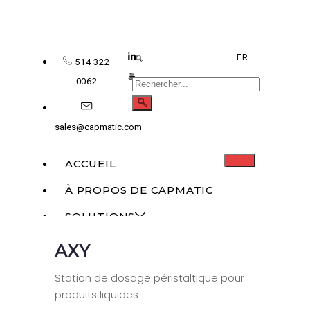
FR
514 322
0062
sales@capmatic.com
ACCUEIL
À PROPOS DE CAPMATIC
SOLUTIONS
AXY
MONOBLOC
REMPLISSAGE LIQUIDE
Station de dosage péristaltique pour
produits liquides
DOSAGE DE SOLIDES