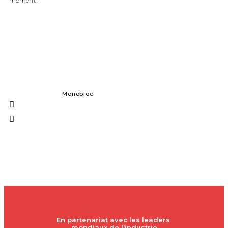
moment.
Monobloc
Formes sol
En partenariat avec les leaders 
mondiaux de l'industrie