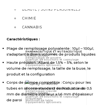
ALIMENTATION ET BOISSONS
BEAUTÉ / SOINS PERSONNELS
CHIMIE
CANNABIS
Caractéristiques :
Plage de remplissage polyvalente : 10µl – 100µl,
PHARMACEUTIQUE ET NUTRACEUTIQUE
s'adaptant à divers volumes de produits liquides
Remplissage Liquide
Formes solides
Remplissage de poudre
Insertion de bouchons et capsulage
Étiquetage
Haute précision : Allant de 1,5% – 5%, selon le
Machines de table
Équipements optionnels
volume de remplissage, la taille de la buse, le
produit et la configuration
Corps de pompe compatible : Conçu pour les
tubes en silicone standard de l'industrie de 0,5
BIOTECHNOLOGIE ET SCIENCES DE LA VIE
Remplissage Liquide
Formes solides
mm de diamètre intérieur x 1,6 mm d'épaisseur
Remplissage de poudre
Insertion de bouchons et capsulage
Étiquetage
de paroi
Machines de table
Équipements optionnels