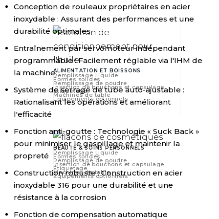
Conception de rouleaux propriétaires en acier
inoxydable : Assurant des performances et une
durabilité optimales
Entraînement par servomoteur indépendant
programmable : Facilement réglable via l'IHM de
ALIMENTATION ET BOISSONS
la machine
Remplissage Liquide
Formes solides
Remplissage de poudre
Insertion de bouchons et capsulage
Système de serrage de tube auto-ajustable :
Étiquetage
Machines de table
Équipements optionnels
Rationalisant les opérations et améliorant
l'efficacité
Fonction anti-goutte : Technologie « Suck Back »
pour minimiser le gaspillage et maintenir la
BEAUTÉ & SOINS PERSONNELS
Remplissage Liquide
propreté
Formes solides
Remplissage de poudre
Insertion de bouchons et capsulage
Étiquetage
Construction robuste : Construction en acier
Machines de table
Équipements optionnels
inoxydable 316 pour une durabilité et une
résistance à la corrosion
Fonction de compensation automatique