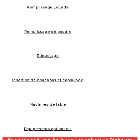
Remplissage Liquide
Remplissage de poudre
Étiquetage
Insertion de bouchons et capsulage
Machines de table
Équipements optionnels
En partenariat avec les leaders mondiaux de l'industrie