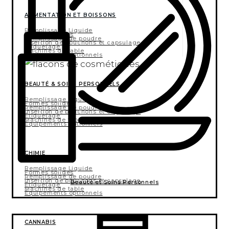
ALIMENTATION ET BOISSONS
Remplissage Liquide
Formes solides
Remplissage de poudre
Insertion de bouchons et capsulage
Étiquetage
Machines de table
Équipements optionnels
BEAUTÉ & SOINS PERSONNELS
Remplissage Liquide
Formes solides
Remplissage de poudre
Insertion de bouchons et capsulage
Étiquetage
Machines de table
Équipements optionnels
CHIMIE
Remplissage Liquide
Formes solides
Remplissage de poudre
Insertion de bouchons et capsulage
Beauté et Soins Personnels
Étiquetage
Machines de table
Équipements optionnels
CANNABIS