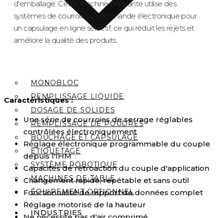
d'emballage. Cette machine innovante utilise des
systèmes de courroies à commande électronique pour
un capsulage en ligne sélectif, ce qui réduit les rejets et
améliore la qualité des produits.
MONOBLOC
REMPLISSAGE LIQUIDE
Caractéristiques :
DOSAGE DE SOLIDES
Une série de courroies de serrage réglables
REMPLISSAGE DE POUDRES
contrôlées électroniquement
BOUCHAGE ET CAPSULAGE
Réglage électronique programmable du couple
ÉTIQUETAGE
depuis l'IHM
SYSTÈME ROBOTIQUE
Capacités de rétroaction du couple d'application
MACHINES DE TABLE
Changement rapide, répétable et sans outil
ÉQUIPEMENT OPTIONNEL
Fonctionnalité de rapport de données complet
Réglage motorisé de la hauteur
INDUSTRIES
Ne nécessite pas d'air comprimé