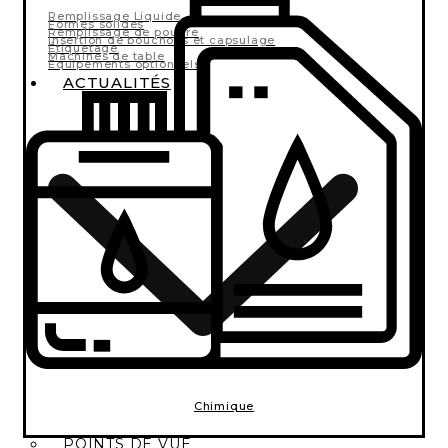
Remplissage Liquide
Formes solides
Remplissage de poudre
Insertion de bouchons et capsulage
Étiquetage
Machines de table
Équipements optionnels
ACTUALITÉS
Chimique
POINTS DE VUE