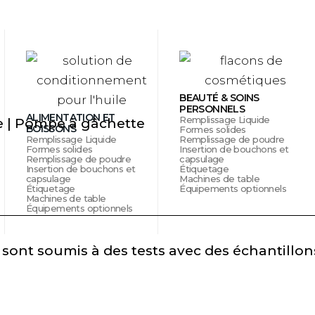
BEAUTÉ & SOINS
PERSONNELS
ALIMENTATION ET
Remplissage Liquide
e | Pompe à gâchette
BOISSONS
Formes solides
Remplissage Liquide
Remplissage de poudre
Formes solides
Insertion de bouchons et
Remplissage de poudre
capsulage
Insertion de bouchons et
Étiquetage
capsulage
Machines de table
Étiquetage
Équipements optionnels
Machines de table
Équipements optionnels
 sont soumis à des tests avec des échantillons