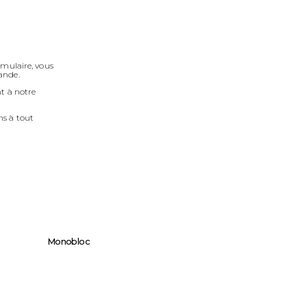
mulaire, vous
ande.
t à notre
ns à tout
Monobloc