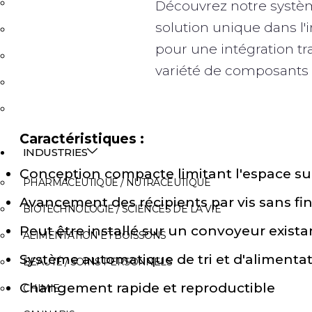
BOUCHAGE ET CAPSULAGE
Découvrez notre systè
solution unique dans l
ÉTIQUETAGE
pour une intégration t
SYSTÈME ROBOTIQUE
variété de composants d
MACHINES DE TABLE
ÉQUIPEMENT OPTIONNEL
Caractéristiques :
INDUSTRIES
Conception compacte limitant l'espace su
PHARMACEUTIQUE / NUTRACEUTIQUE
Avancement des récipients par vis sans fin
BIOTECHNOLOGIE / SCIENCES DE LA VIE
Peut être installé sur un convoyeur exista
ALIMENTATION ET BOISSONS
Système automatique de tri et d'aliment
BEAUTÉ / SOINS PERSONNELS
Changement rapide et reproductible
CHIMIE