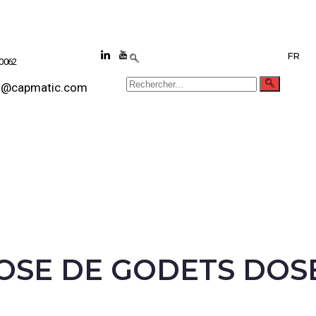
FR
 0062
s@capmatic.com
OSE DE GODETS DOS