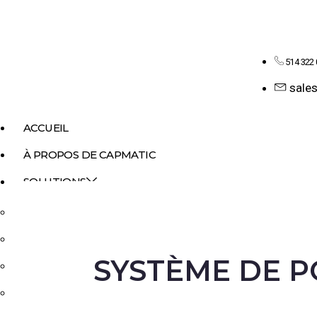
514 322
sale
ACCUEIL
À PROPOS DE CAPMATIC
SOLUTIONS
MONOBLOC
REMPLISSAGE LIQUIDE
SYSTÈME DE P
DOSAGE DE SOLIDES
REMPLISSAGE DE POUDRES