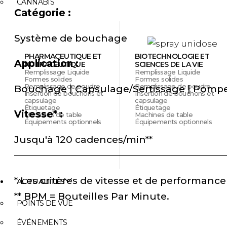
CANNABIS
Catégorie :
Système de bouchage
PHARMACEUTIQUE ET
BIOTECHNOLOGIE ET
Application :
NUTRACEUTIQUE
SCIENCES DE LA VIE
Remplissage Liquide
Remplissage Liquide
Formes solides
Formes solides
Remplissage de poudre
Remplissage de poudre
Bouchage | Capsulage/Sertissage | Pomp
Insertion de bouchons et
Insertion de bouchons et
capsulage
capsulage
Étiquetage
Étiquetage
Vitesse* :
Machines de table
Machines de table
Équipements optionnels
Équipements optionnels
Jusqu'à 120 cadences/min**
* Les critères de vitesse et de performance
ACTUALITÉS
** BPM = Bouteilles Par Minute.
POINTS DE VUE
ÉVÉNEMENTS