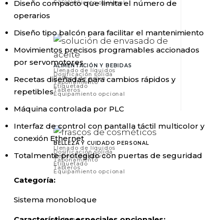
Diseño compacto que limita el número de
Equipamiento opcional
operarios
Diseño tipo balcón para facilitar el mantenimiento
Movimientos precisos programables accionados
por servomotores
ALIMENTACIÓN Y BEBIDAS
Llenado de líquidos
Dosificación sólida
Relleno de polvo
Recetas diseñadas para cambios rápidos y
Taponamiento
Etiquetado
Tableros
repetibles
Equipamiento opcional
Máquina controlada por PLC
Interfaz de control con pantalla táctil multicolor y
conexión Ethernet
BELLEZA Y CUIDADO PERSONAL
Llenado de líquidos
Dosificación sólida
Totalmente protegido con puertas de seguridad
Relleno de polvo
Taponamiento
Etiquetado
Tableros
Equipamiento opcional
Categoría:
Sistema monobloque
Características especiales opcionales: