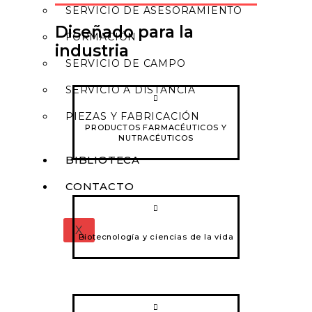
SERVICIO DE ASESORAMIENTO
Diseñado para la
FORMACIÓN
industria
SERVICIO DE CAMPO
SERVICIO A DISTANCIA
PIEZAS Y FABRICACIÓN
PRODUCTOS FARMACÉUTICOS Y
NUTRACÉUTICOS
BIBLIOTECA
CONTACTO
X
Biotecnología y ciencias de la vida