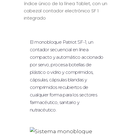
índice único de la línea Tablet, con un
DOSIFICACIÓN SÓLIDA
cabezal contador electrónico SF 1
RELLENO DE POLVO
integrado
TAPONAMIENTO
ETIQUETADO
El monobloque Patriot SF-1, un
contador secuencial en línea
SISTEMA ROBÓTICO
compacto y automático accionado
TABLEROS DE MESA
por servo, procesa botellas de
plástico o vidrio y comprimidos,
EQUIPAMIENTO OPCIONAL
cápsulas, cápsulas blandas y
comprimidos recubiertos de
INDUSTRIAS
cualquier forma para los sectores
farmacéutico, sanitario y
FARMACÉUTICO/NUTRACÉUTICO
nutracéutico.
BIOTECNOLOGÍA/CIENCIAS DE LA
VIDA