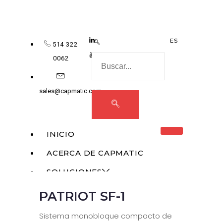
ES
514 322
0062
sales@capmatic.com
INICIO
ACERCA DE CAPMATIC
SOLUCIONES
PATRIOT SF-1
MONOBLOQUE
RELLENO LÍQUIDO
Sistema monobloque compacto de