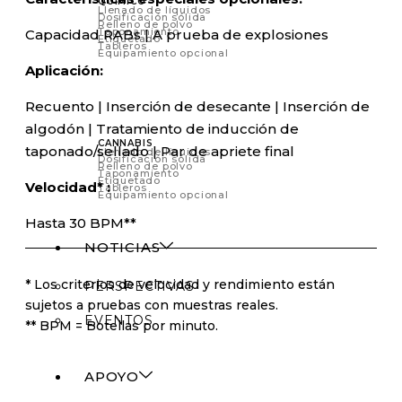
QUÍMICO
Llenado de líquidos
Dosificación sólida
Relleno de polvo
Taponamiento
Capacidad RABs | A prueba de explosiones
Etiquetado
Tableros
Equipamiento opcional
Aplicación:
Recuento | Inserción de desecante | Inserción de
algodón | Tratamiento de inducción de
CANNABIS
taponado/sellado | Par de apriete final
Llenado de líquidos
Dosificación sólida
Relleno de polvo
Taponamiento
Etiquetado
Velocidad* :
Tableros
Equipamiento opcional
Hasta 30 BPM**
NOTICIAS
* Los criterios de velocidad y rendimiento están
PERSPECTIVAS
sujetos a pruebas con muestras reales.
EVENTOS
** BPM = Botellas por minuto.
APOYO