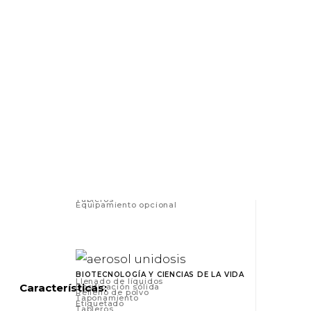
ALIMENTACIÓN Y BEBIDAS
BELLEZA/CUIDADO PERSONAL
QUÍMICO
CANNABIS
PRODUCTOS FARMACÉUTICOS Y
NUTRACÉUTICOS
Llenado de líquidos
Dosificación sólida
Relleno de polvo
Taponamiento
Etiquetado
Tableros
Equipamiento opcional
BIOTECNOLOGÍA Y CIENCIAS DE LA VIDA
Llenado de líquidos
Características:
Dosificación sólida
Relleno de polvo
Taponamiento
Etiquetado
Tableros