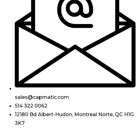
sales@capmatic.com
514 322 0062
12180 Bd Albert-Hudon, Montreal Norte, QC H1G
3K7