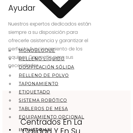
Ayudar
Nuestros expertos dedicados están
siempre a su disposición para
ofrecerle asistencia y garantizar el
perfecto funcionamiento de los
MONOBLOQUE
equipos Capmatic para sus
RELLENO LÍQUIDO
necesidades.
DOSIFICACIÓN SÓLIDA
RELLENO DE POLVO
TAPONAMIENTO
ETIQUETADO
SISTEMA ROBÓTICO
TABLEROS DE MESA
EQUIPAMIENTO OPCIONAL
Centrados En La
Calidad Y En Su
INDUSTRIAS