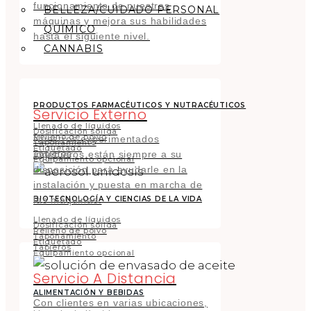
funcionamiento de nuestras
BELLEZA/CUIDADO PERSONAL
máquinas y mejora sus habilidades
QUÍMICO
hasta el siguiente nivel.
CANNABIS
PRODUCTOS FARMACÉUTICOS Y NUTRACÉUTICOS
Servicio Externo
Llenado de líquidos
Dosificación sólida
Relleno de polvo
Nuestros experimentados
Taponamiento
Etiquetado
Tableros
ingenieros están siempre a su
Equipamiento opcional
disposición para ayudarle en la
instalación y puesta en marcha de
BIOTECNOLOGÍA Y CIENCIAS DE LA VIDA
las máquinas.
Llenado de líquidos
Dosificación sólida
Relleno de polvo
Taponamiento
Etiquetado
Tableros
Equipamiento opcional
Servicio A Distancia
ALIMENTACIÓN Y BEBIDAS
Con clientes en varias ubicaciones,