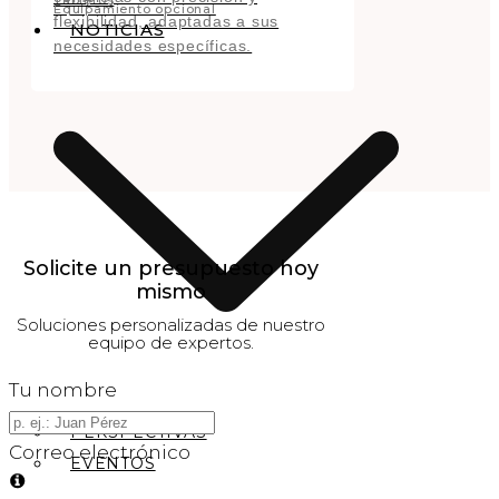
Tableros
Equipamiento opcional
flexibilidad, adaptadas a sus
NOTICIAS
necesidades específicas.
Solicite un presupuesto hoy
mismo
Soluciones personalizadas de nuestro
equipo de expertos.
Tu nombre
PERSPECTIVAS
Correo electrónico
EVENTOS