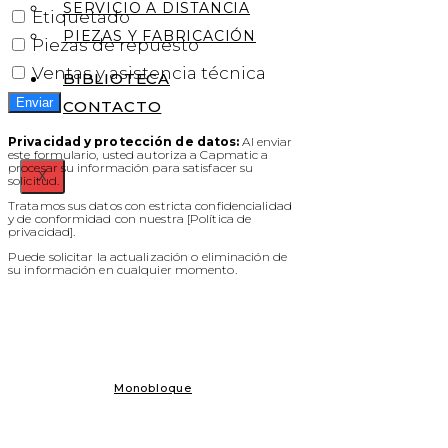
SERVICIO A DISTANCIA
Etiquetado
PIEZAS Y FABRICACIÓN
Piezas de repuesto
Ventas y asistencia técnica
BIBLIOTECA
Enviar
CONTACTO
Privacidad y protección de datos:
Al enviar
este formulario, usted autoriza a Capmatic a
procesar su información para satisfacer su
X
solicitud.
Tratamos sus datos con estricta confidencialidad
y de conformidad con nuestra [Política de
privacidad].
Puede solicitar la actualización o eliminación de
su información en cualquier momento.
Monobloque