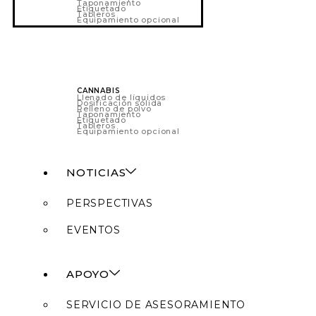
Taponamiento
Etiquetado
Tableros
Equipamiento opcional
CANNABIS
Llenado de líquidos
Dosificación sólida
Relleno de polvo
Taponamiento
Etiquetado
Tableros
Equipamiento opcional
NOTICIAS
PERSPECTIVAS
EVENTOS
APOYO
SERVICIO DE ASESORAMIENTO