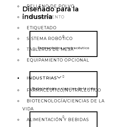
RELLENO DE POLVO
Diseñado para la
industria
TAPONAMIENTO
ETIQUETADO
SISTEMA ROBÓTICO
Farmacéutico y nutracéutico
TABLEROS DE MESA
EQUIPAMIENTO OPCIONAL
INDUSTRIAS
Biotecnología y ciencias de la vida
FARMACÉUTICO/NUTRACÉUTICO
BIOTECNOLOGÍA/CIENCIAS DE LA
VIDA
ALIMENTACIÓN Y BEBIDAS