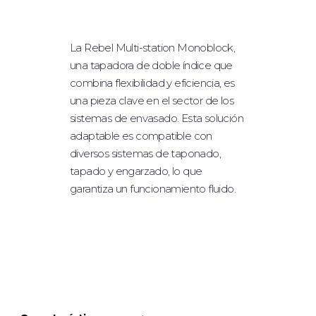
DOSIFICACIÓN SÓLIDA
RELLENO DE POLVO
La Rebel Multi-station Monoblock,
una tapadora de doble índice que
TAPONAMIENTO
combina flexibilidad y eficiencia, es
ETIQUETADO
una pieza clave en el sector de los
sistemas de envasado. Esta solución
SISTEMA ROBÓTICO
adaptable es compatible con
TABLEROS DE MESA
diversos sistemas de taponado,
tapado y engarzado, lo que
EQUIPAMIENTO OPCIONAL
garantiza un funcionamiento fluido.
INDUSTRIAS
FARMACÉUTICO/NUTRACÉUTICO
BIOTECNOLOGÍA/CIENCIAS DE LA
VIDA