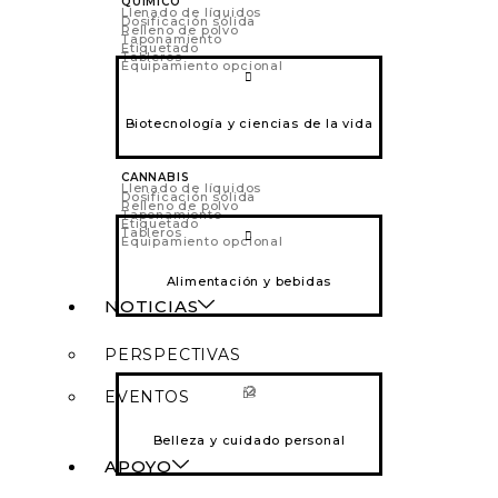
QUÍMICO
Llenado de líquidos
Dosificación sólida
Relleno de polvo
Taponamiento
Etiquetado
Tableros
Equipamiento opcional
Biotecnología y ciencias de la vida
CANNABIS
Llenado de líquidos
Dosificación sólida
Relleno de polvo
Taponamiento
Etiquetado
Tableros
Equipamiento opcional
Alimentación y bebidas
NOTICIAS
PERSPECTIVAS
EVENTOS
Belleza y cuidado personal
APOYO