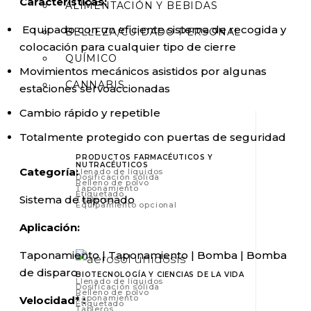
Características:
ALIMENTACIÓN Y BEBIDAS
Equipado con un eficiente sistema de recogida y
BELLEZA/CUIDADO PERSONAL
colocación para cualquier tipo de cierre
QUÍMICO
Movimientos mecánicos asistidos por algunas
CANNABIS
estaciones servoaccionadas
Cambio rápido y repetible
Totalmente protegido con puertas de seguridad
PRODUCTOS FARMACÉUTICOS Y
NUTRACÉUTICOS
Categoría:
Llenado de líquidos
Dosificación sólida
Relleno de polvo
Taponamiento
Etiquetado
Sistema de taponado
Tableros
Equipamiento opcional
Aplicación:
Taponamiento | Taponamiento | Bomba | Bomba
de disparo
BIOTECNOLOGÍA Y CIENCIAS DE LA VIDA
Llenado de líquidos
Dosificación sólida
Relleno de polvo
Taponamiento
Velocidad* :
Etiquetado
Tableros