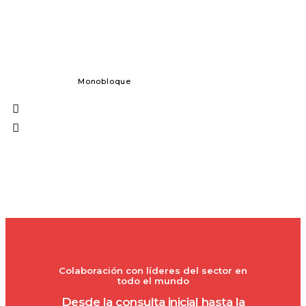
Monobloque
Dosificación 
Colaboración con líderes del sector en
todo el mundo
Desde la consulta inicial hasta la