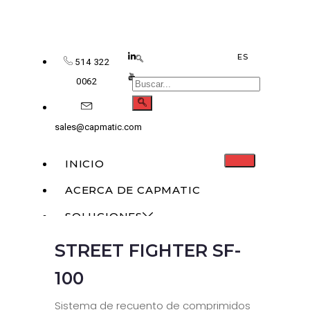
ES
514 322
0062
sales@capmatic.com
INICIO
ACERCA DE CAPMATIC
SOLUCIONES
STREET FIGHTER SF-
MONOBLOQUE
RELLENO LÍQUIDO
100
DOSIFICACIÓN SÓLIDA
Sistema de recuento de comprimidos