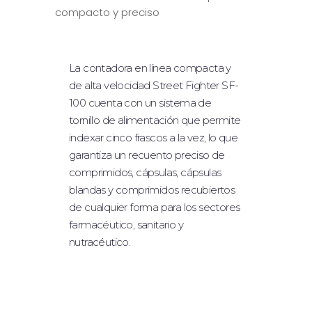
compacto y preciso
RELLENO DE POLVO
TAPONAMIENTO
La contadora en línea compacta y
ETIQUETADO
de alta velocidad Street Fighter SF-
SISTEMA ROBÓTICO
100 cuenta con un sistema de
tornillo de alimentación que permite
TABLEROS DE MESA
indexar cinco frascos a la vez, lo que
EQUIPAMIENTO OPCIONAL
garantiza un recuento preciso de
comprimidos, cápsulas, cápsulas
blandas y comprimidos recubiertos
INDUSTRIAS
de cualquier forma para los sectores
FARMACÉUTICO/NUTRACÉUTICO
farmacéutico, sanitario y
nutracéutico.
BIOTECNOLOGÍA/CIENCIAS DE LA
VIDA
ALIMENTACIÓN Y BEBIDAS