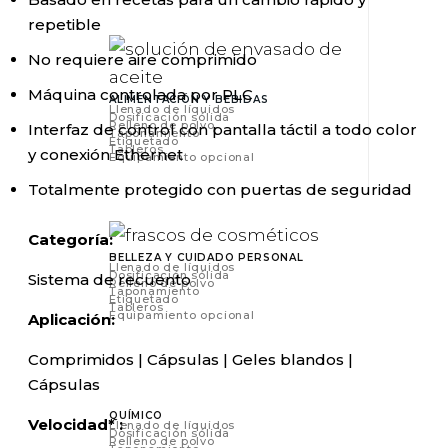
repetible
No requiere aire comprimido
Máquina controlada por PLC
ALIMENTACIÓN Y BEBIDAS
Llenado de líquidos
Dosificación sólida
Relleno de polvo
Interfaz de control con pantalla táctil a todo color
Taponamiento
Etiquetado
Tableros
y conexión Ethernet
Equipamiento opcional
Totalmente protegido con puertas de seguridad
Categoría:
BELLEZA Y CUIDADO PERSONAL
Llenado de líquidos
Dosificación sólida
Sistema de recuento
Relleno de polvo
Taponamiento
Etiquetado
Tableros
Equipamiento opcional
Aplicación:
Comprimidos | Cápsulas | Geles blandos |
Cápsulas
QUÍMICO
Velocidad* :
Llenado de líquidos
Dosificación sólida
Relleno de polvo