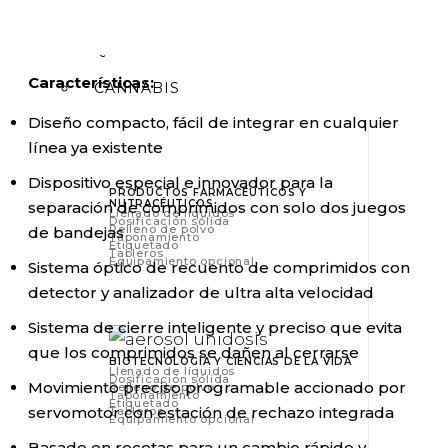
BELLEZA/CUIDADO PERSONAL
QUÍMICO
Características:
CANNABIS
Diseño compacto, fácil de integrar en cualquier
línea ya existente
Dispositivo especial e innovador para la
PRODUCTOS FARMACÉUTICOS Y
NUTRACÉUTICOS
separación de comprimidos con solo dos juegos
Llenado de líquidos
Dosificación sólida
Relleno de polvo
de bandejas
Taponamiento
Etiquetado
Tableros
Equipamiento opcional
Sistema óptico de recuento de comprimidos con
detector y analizador de ultra alta velocidad
Sistema de cierre inteligente y preciso que evita
que los comprimidos se dañen al cerrarse
BIOTECNOLOGÍA Y CIENCIAS DE LA VIDA
Llenado de líquidos
Dosificación sólida
Movimiento preciso programable accionado por
Relleno de polvo
Taponamiento
Etiquetado
servomotor con estación de rechazo integrada
Tableros
Equipamiento opcional
Basado en recetas para un cambio rápido y