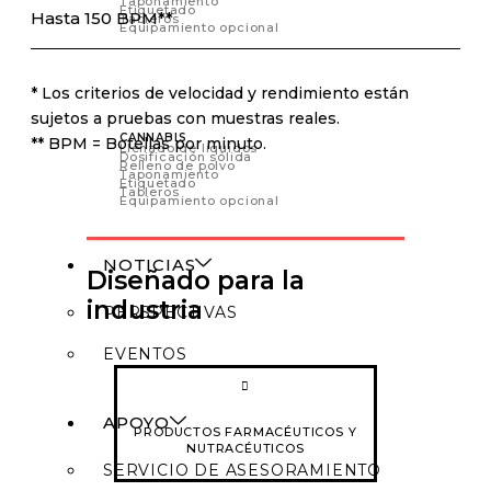
Taponamiento
Etiquetado
Hasta 150 BPM**
Tableros
Equipamiento opcional
* Los criterios de velocidad y rendimiento están
sujetos a pruebas con muestras reales.
CANNABIS
** BPM = Botellas por minuto.
Llenado de líquidos
Dosificación sólida
Relleno de polvo
Taponamiento
Etiquetado
Tableros
Equipamiento opcional
NOTICIAS
Diseñado para la
industria
PERSPECTIVAS
EVENTOS
APOYO
PRODUCTOS FARMACÉUTICOS Y
NUTRACÉUTICOS
SERVICIO DE ASESORAMIENTO