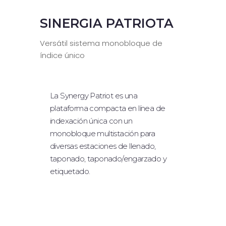
SINERGIA PATRIOTA
MONOBLOQUE
RELLENO LÍQUIDO
Versátil sistema monobloque de
índice único
DOSIFICACIÓN SÓLIDA
RELLENO DE POLVO
La Synergy Patriot es una
TAPONAMIENTO
plataforma compacta en línea de
ETIQUETADO
indexación única con un
monobloque multistación para
SISTEMA ROBÓTICO
diversas estaciones de llenado,
TABLEROS DE MESA
taponado, taponado/engarzado y
etiquetado.
EQUIPAMIENTO OPCIONAL
INDUSTRIAS