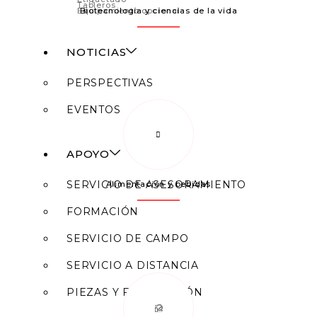
Tableros
Biotecnología y ciencias de la vida
Equipamiento opcional
NOTICIAS
PERSPECTIVAS
EVENTOS
APOYO
SERVICIO DE ASESORAMIENTO
Alimentación y bebidas
FORMACIÓN
SERVICIO DE CAMPO
SERVICIO A DISTANCIA
PIEZAS Y FABRICACIÓN