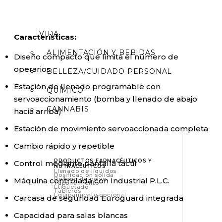
FARMACÉUTICO/NUTRACÉUTICO
BIOTECNOLOGÍA/CIENCIAS DE LA
VIDA
Características:
ALIMENTACIÓN Y BEBIDAS
Diseño compacto que limita el número de
operarios
BELLEZA/CUIDADO PERSONAL
Estación de llenado programable con
QUÍMICO
servoaccionamiento (bomba y llenado de abajo
CANNABIS
hacia arriba)
Estación de movimiento servoaccionada completa
Cambio rápido y repetible
PRODUCTOS FARMACÉUTICOS Y
Control mediante pantalla táctil
NUTRACÉUTICOS
Llenado de líquidos
Dosificación sólida
Relleno de polvo
Máquina controlada con Industrial P.L.C.
Taponamiento
Etiquetado
Tableros
Equipamiento opcional
Carcasa de seguridad Euroguard integrada
Capacidad para salas blancas