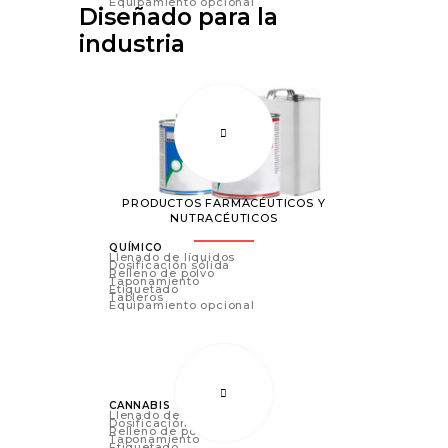
Equipamiento opcional
Diseñado para la 
industria
PRODUCTOS FARMACÉUTICOS Y
NUTRACÉUTICOS
QUÍMICO
Llenado de líquidos
Dosificación sólida
Relleno de polvo
Taponamiento
Etiquetado
Tableros
Equipamiento opcional
CANNABIS
Llenado de líquidos
Dosificación sólida
Relleno de polvo
Taponamiento
Etiquetado