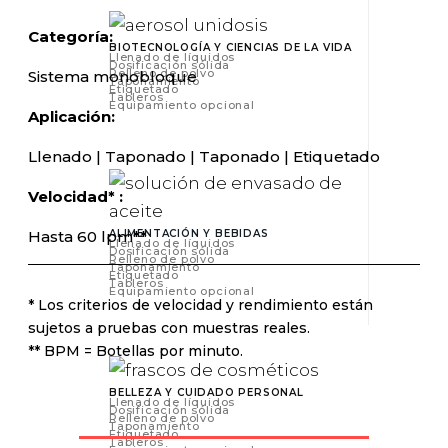
Categoría:
BIOTECNOLOGÍA Y CIENCIAS DE LA VIDA
Llenado de líquidos
Dosificación sólida
Relleno de polvo
Sistema monobloque
Taponamiento
Etiquetado
Tableros
Equipamiento opcional
Aplicación:
Llenado | Taponado | Taponado | Etiquetado
Velocidad* :
ALIMENTACIÓN Y BEBIDAS
Hasta 60 lpm**
Llenado de líquidos
Dosificación sólida
Relleno de polvo
Taponamiento
Etiquetado
Tableros
Equipamiento opcional
* Los criterios de velocidad y rendimiento están
sujetos a pruebas con muestras reales.
** BPM = Botellas por minuto.
BELLEZA Y CUIDADO PERSONAL
Llenado de líquidos
Dosificación sólida
Relleno de polvo
Taponamiento
Etiquetado
Tableros