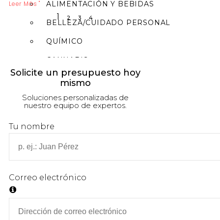
Leer Más "
ALIMENTACIÓN Y BEBIDAS
1
2
3
4
BELLEZA/CUIDADO PERSONAL
QUÍMICO
CANNABIS
Solicite un presupuesto hoy
mismo
Soluciones personalizadas de
nuestro equipo de expertos.
PRODUCTOS FARMACÉUTICOS Y
NUTRACÉUTICOS
Llenado de líquidos
Tu nombre
Dosificación sólida
Relleno de polvo
Taponamiento
Etiquetado
Tableros
Equipamiento opcional
Correo electrónico
BIOTECNOLOGÍA Y CIENCIAS DE LA VIDA
Llenado de líquidos
Dosificación sólida
Relleno de polvo
Taponamiento
Etiquetado
Tableros