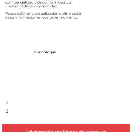
confidencialidad y de conformidad con
SERVICIO DE ASESORAMIENTO
nuestra [Política de privacidad].
Puede solicitar la actualización o eliminación
FORMACIÓN
de su información en cualquier momento.
SERVICIO DE CAMPO
SERVICIO A DISTANCIA
PIEZAS Y FABRICACIÓN
Monobloque
BIBLIOTECA
CONTACTO
Dosificación 
X
Colaboración con líderes del sector en