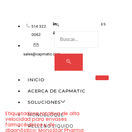
ES
514 322
0062
sales@capmatic.com
INICIO
ACERCA DE CAPMATIC
SOLUCIONES
Etiquetadora rotativa de alta
MONOBLOQUE
velocidad para envases
farmacéuticos y de
RELLENO LÍQUIDO
diagnóstico: MonoStar Pharma