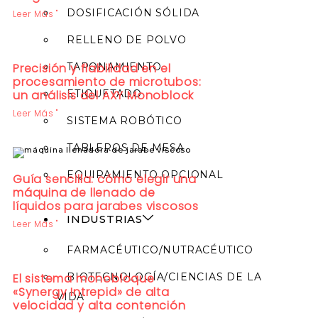
DOSIFICACIÓN SÓLIDA
Leer Más "
RELLENO DE POLVO
Precisión y fiabilidad en el
TAPONAMIENTO
procesamiento de microtubos:
un análisis del AXY Monoblock
ETIQUETADO
Leer Más "
SISTEMA ROBÓTICO
TABLEROS DE MESA
EQUIPAMIENTO OPCIONAL
Guía sencilla: cómo elegir una
máquina de llenado de
líquidos para jarabes viscosos
INDUSTRIAS
Leer Más "
FARMACÉUTICO/NUTRACÉUTICO
El sistema monobloque
BIOTECNOLOGÍA/CIENCIAS DE LA
«Synergy Intrepid» de alta
VIDA
velocidad y alta contención