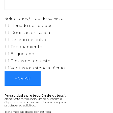
QUÍMICO
Llenado de líquidos
Dosificación sólida
Relleno de polvo
Taponamiento
Etiquetado
Tableros
Equipamiento opcional
Soluciones / Tipo de servicio
Llenado de líquidos
Dosificación sólida
Relleno de polvo
CANNABIS
Llenado de líquidos
Dosificación sólida
Taponamiento
Relleno de polvo
Taponamiento
Etiquetado
Tableros
Etiquetado
Equipamiento opcional
Piezas de repuesto
Ventas y asistencia técnica
NOTICIAS
ENVIAR
PERSPECTIVAS
EVENTOS
Privacidad y protección de datos:
Al
enviar este formulario, usted autoriza a
Capmatic a procesar su información para
satisfacer su solicitud.
APOYO
Tratamos sus datos con estricta